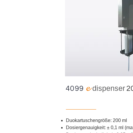
e
d
ispenser
4099
20
Duokartuschengröße: 200 ml
Dosiergenauigkeit:
±
0,1 ml (ma