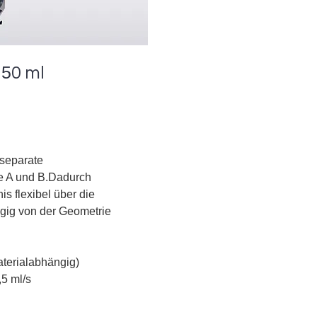
5
0 ml
 separate
 A und B.
Dadurch
is flexibel über die
gig von der Geometrie
aterialabhängig)
,5 ml/s