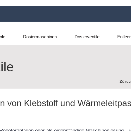
ole
Dosiermaschinen
Dosierventile
Entlee
ile
Züruc
n von Klebstoff und Wärmeleitpas
in Roboteranlagen oder als eigenständige Maschinenlösung – 