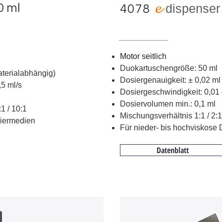
e
0 ml
d
ispense
4078
Motor seitlich
Duokartuschengröße: 50 ml
aterialabhängig)
Dosiergenauigkeit:
±
0,02 ml
,5 ml/s
Dosiergeschwindigkeit: 0,01 
Dosiervolumen min.: 0,1 ml
:1 / 10:1
Mischungsverhältnis 1:1 / 2:1 
siermedien
Für nieder- bis hochviskose
Datenblatt