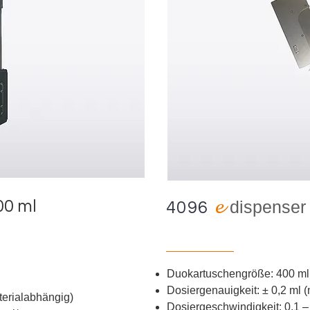
e
0 ml
d
ispense
4096
Duokartuschengröße: 400 ml
Dosiergenauigkeit:
±
0,2 ml 
terialabhängig)
Dosiergeschwindigkeit: 0,1 –