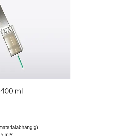
r
400 ml
(materialabhängig)
 5 ml/s