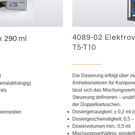
4089-02 Elektrov
x 290
ml
T5-T10
Die Dosierung erfolgt über z
l
Antriebsmotoren für Kompone
terialabhängig)
lässt sich das Mischungsverhä
ml/s
Steuerung definieren – unab
der Doppelkartuschen.
Dosiergenauigkeit:
±
0,2 ml 
siermedien
Dosiergeschwindigkeit: 0,5 –
Dosiervolumen min.: 0,5 ml
Mischungsverhältnis: einstell