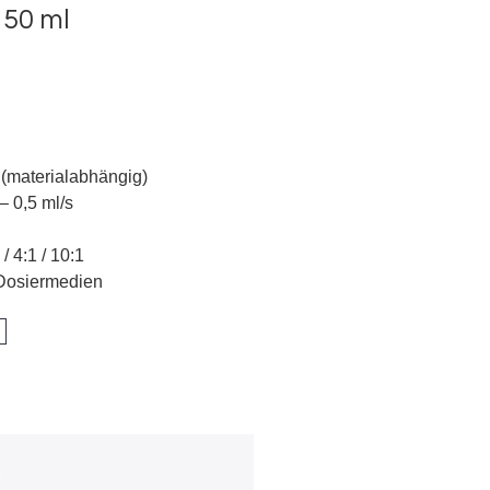
r
50 ml
 (materialabhängig)
– 0,5 ml/s
/ 4:1 / 10:1
 Dosiermedien