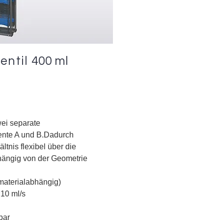
entil
400 ml
wei separate
nte A und B.
Dadurch
ltnis flexibel über die
hängig von der Geometrie
(materialabhängig)
 10 ml/s
bar