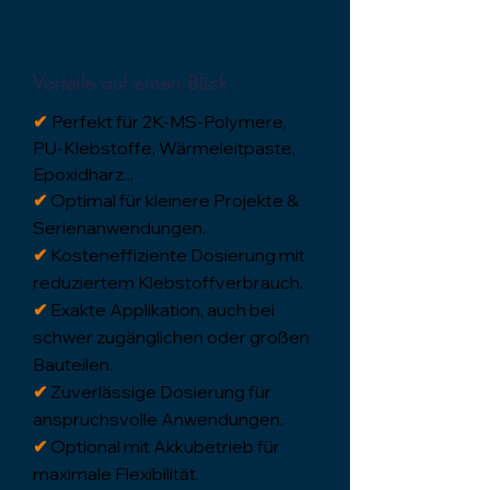
Vorteile auf einen Blick
Perfekt für 2K-MS-Polymere,
✔
PU-Klebstoffe, Wärmeleitpaste,
Epoxidharz...
✔
Optimal für kleinere Projekte &
Serienanwendungen.
✔
Kosteneffiziente Dosierung mit
reduziertem Klebstoffverbrauch.
✔
Exakte Applikation, auch bei
schwer zugänglichen oder großen
Bauteilen.
✔
Zuverlässige Dosierung für
anspruchsvolle Anwendungen.
✔
Optional mit Akkubetrieb für
maximale Flexibilität.