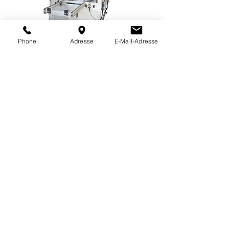
Phone
Adresse
E-Mail-Adresse
Proxima P3
3-Achsensystem mit einem
Verfahrbereich von (X) 1000 und (Y)
1000 mm und (Z) 200 mm. Montage
eines Dosierventils und Plasmakopf an
pneumatischer Hubeinheit. Integration
der Plasmasteuerung.
Lichtvorhang mit Makrolonverkleidung
seitlich, hinten und oben.
Zahnriemenantrieb über 5-Phasen
Schrittmotor.
Steuerung über
DiSoft-Software
.
Technische Beschreibung