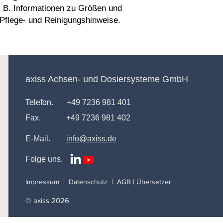
Möglichkeit, um das 
. B. Informationen zu Größen und 
Online-Shop zu stärk
 Pflege- und Reinigungshinweise.
Ihr Shop seriös und z
axiss Achsen- und Dosiersysteme GmbH
Telefon.
+49 7236 981 401
Fax.
+49 7236 981 402
E-Mail.
info@axiss.de
Folge uns.
Impressum
|
Datenschutz
|
AGB
|
Übersetzer
© axiss 2026